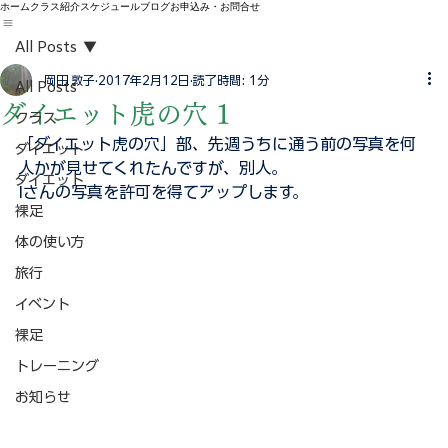
ホーム
クラス紹介
スケジュール
ブログ
お申込み・お問合せ
All Posts
岡田 敦子
2017年2月12日
読了時間: 1分
All Posts
ダイエット虎の穴 1
クラス
「ダイエット虎の穴」部、先週うちに通う前の写真を何
ダイエット
人かが見せてくれたんですが、別人。
ダイエット
Iさんの写真を許可を得てアップします。
裸足
体の使い方
旅行
イベント
裸足
トレーニング
お知らせ