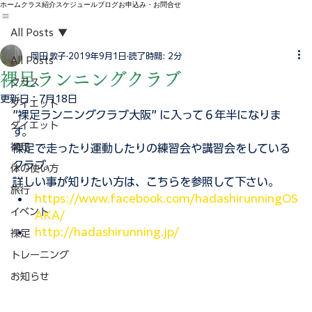
ホーム
クラス紹介
スケジュール
ブログ
お申込み・お問合せ
All Posts
岡田 敦子
2019年9月1日
読了時間: 2分
All Posts
裸足ランニングクラブ
クラス
更新日：
7月18日
ダイエット
”裸足ランニングクラブ大阪” に入って６年半になりま
ダイエット
す。
裸足
裸足で走ったり運動したりの練習会や講習会をしている
クラブ。
体の使い方
詳しい事が知りたい方は、こちらを参照して下さい。
旅行
https://www.facebook.com/hadashirunningOS
イベント
AKA/
http://hadashirunning.jp/
裸足
トレーニング
お知らせ